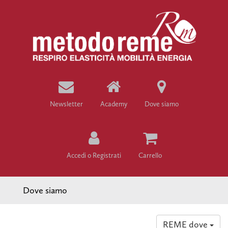
Newsletter
Academy
Dove siamo
Accedi o Registrati
Carrello
Dove siamo
REME dove