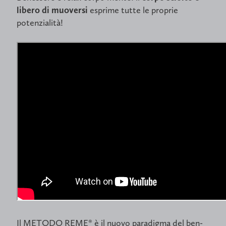
libero di muoversi
esprime tutte le proprie
potenzialità!
Il METODO REME® è il nuovo paradigma del
ben-